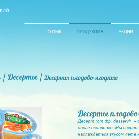
О ПМК
ПРОДУКЦИЯ
АКЦИИ
Десерт (от фр. desservir –
после основного.
Мы сохраня
наслаждаться вкусом лета 